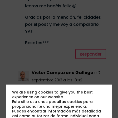
leeros me hacéis feliz 🙂
Gracias por la mención, felicidades
por el post y me voy a compartirlo
YA!
Besotes***
Responder
Victor Campuzano Gallego
el 7
septiembre 2013 a las 18:42
Gracias a ti Elisabet! 🙂
We are using cookies to give you the best
experience on our website.
Es curioso lo que comentas
Este sitio usa unas poquitas cookies para
proporcionarte una mejor experiencia.
porque es cierto que, cuando
Puedes encontrar información más detallada
escribo, no puedo evitar pensar en
así como autorizar de forma individual cada