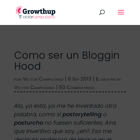
Como ser un Bloggin
Hood
por
Víctor Campuzano
|
6 Sep 2013
|
El desván de
Víctor Campuzano
|
50 Comentarios
Ala, ya está, ya me he inventado otra
palabra, como si
postorytelling
o
posturcho
no fuesen suficientes. Ains
que inventivo que soy, ¿eh?. Eso me
decía mi profesora de lengua en el