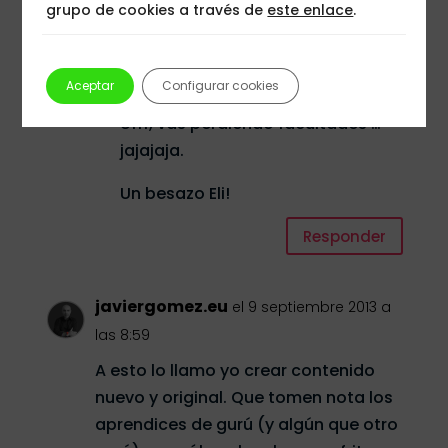
grupo de cookies a través de
este enlace
.
que me estoy dirigiendo
directamente a ciertas personas,
entre las que estás tu. ¿No te has
Aceptar
Configurar cookies
dado cuenta de lo de Goldgrund?
Ufff, vas perdiendo facultades …
jajajaja.
Un besazo Eli!
Responder
javiergomez.eu
el 9 septiembre 2013 a
las 8:59
A esto lo llamo yo crear contenido
nuevo y original. Que tomen nota los
aprendices de gurú (y algún que otro