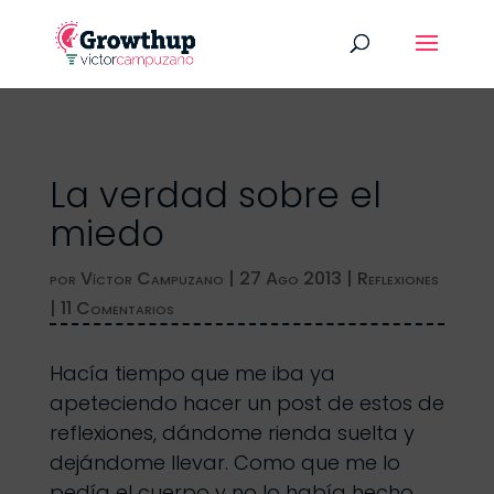
La verdad sobre el
miedo
por
Víctor Campuzano
|
27 Ago 2013
|
Reflexiones
|
11 Comentarios
Hacía tiempo que me iba ya
apeteciendo hacer un post de estos de
reflexiones, dándome rienda suelta y
dejándome llevar. Como que me lo
pedía el cuerpo y no lo había hecho