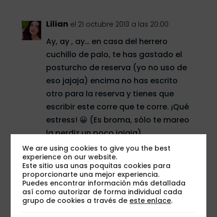
Lilian
el 21 octubre 2013 a las 20:00
Ay, ay , ay… en casa del herrero
cuchillo de palo, te has gastado el
posturcho de reserva (yo no uso de
eso jajaja) encima no has escrito
otro para la reserva y tienes que
escribir este corre que te corre. ¡Qué
estress! 😀 (Es broma, sólo te mareo
la perdiz un poco jajaja)
We are using cookies to give you the best
No sé si me gusta mucho Bundi..
experience on our website.
Este sitio usa unas poquitas cookies para
porque me recuerda a A-bundi-o
proporcionarte una mejor experiencia.
osea el dicho de “eres mas tonto que
Puedes encontrar información más detallada
así como autorizar de forma individual cada
Abundio” familiarmente “Bundi”
grupo de cookies a través de
este enlace
.
jajajaja pero la esencia de tu post si,