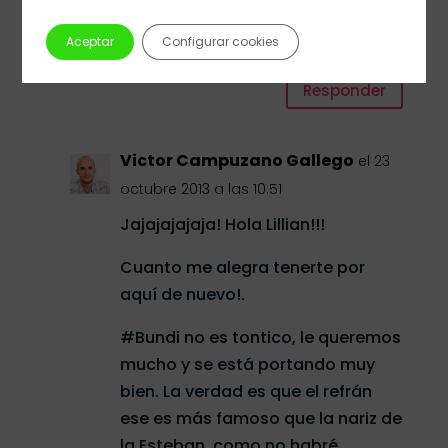
me ha gustado.
Aceptar
Configurar cookies
¡Un saludin!
Responder
Victor Campuzano Gallego
el 23
octubre 2013 a las 10:51
Jajajajajaja! Hola Lillian!!!
Cuanto me alegra tenerte por
aquí de nuevo!.
#Bundi no es tontico, le queremos
mucho y se está portando muy
bien. La verdad es que el refrán
ese es más famoso que la nariz de
la Esteban, como no habré