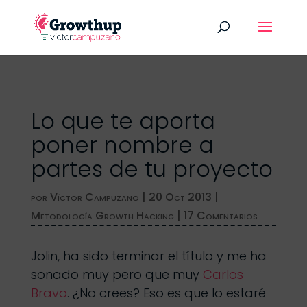
Lo que te aporta
poner nombre a
partes de tu proyecto
por
Víctor Campuzano
|
20 Oct 2013
|
Metodología Growth Hacking
|
17 Comentarios
Jolin, ha sido terminar el título y me ha
sonado muy pero que muy
Carlos
Bravo
. ¿No crees? Eso es que lo estaré