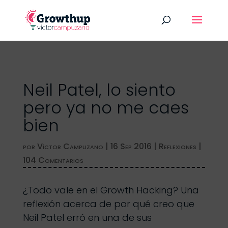
Neil Patel, lo siento
pero ya no me caes
bien
por
Víctor Campuzano
|
16 Sep 2016
|
Reflexiones
|
104 Comentarios
¿Todo vale en el Growth Hacking? Una
reflexión acerca de por qué creo que
Neil Patel erró en una de sus