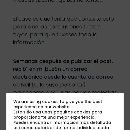
El caso es que tenía que contarte esto
para que las conclusiones fuesen
tuyas, para que tuvieses toda la
información.
Semanas después de publicar el post,
recibí en mi buzón un correo
electrónico desde la cuenta de correo
de Neil
(si, la suya personal)
pidiéndome disculpas por las molestias
ocasionadas y contándome qué era lo
We are using cookies to give you the best
experience on our website.
que realmente había ocurrido.
Este sitio usa unas poquitas cookies para
proporcionarte una mejor experiencia.
Puedes encontrar información más detallada
Te lo resumo:
Neil contrata a una
así como autorizar de forma individual cada