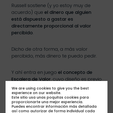
Russell sostiene (y yo estoy muy de
acuerdo) que
el dinero que alguien
está dispuesto a gastar es
directamente proporcional al valor
percibido
.
Dicho de otra forma, a más valor
percibido, más dinero te puedo pedir.
Y ahí entra en juego
el concepto de
Escalera de Valor
, cuyo diseño es previo
(y necesario) al de nuestro funnel o
We are using cookies to give you the best
proceso automático.
experience on our website.
Este sitio usa unas poquitas cookies para
proporcionarte una mejor experiencia.
Puedes encontrar información más detallada
Cuando diseñamos una escalera de
así como autorizar de forma individual cada