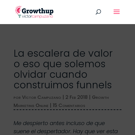
La escalera de valor
o eso que solemos
olvidar cuando
construimos funnels
por
Víctor Campuzano
|
2 Feb 2018
|
Growth
Marketing Online
|
15 Comentarios
Me despierto antes incluso de que
suene el despertador. Hay que ver esta