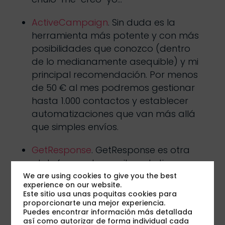
ActiveCampaign
. Sin duda es la
herramienta más potente y con más
posibilidades que conozco (dentro
de lo medianamente asequible) y mi
principal recomendación. Por menos
de 50 € al mes podremos gestionar
hasta 1.000 contactos y establecer
automatizaciones que van más allá
que simples envíos.
GetResponse
. GetResponse es otra
plataforma de email marketing
automatizado que ofrece
We are using cookies to give you the best
experience on our website.
características que son realmente
Este sitio usa unas poquitas cookies para
interesantes. Su precio es algo menor
proporcionarte una mejor experiencia.
Puedes encontrar información más detallada
que ActiveCampaign y pone a
así como autorizar de forma individual cada