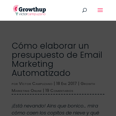
Cómo elaborar un
presupuesto de Email
Marketing
Automatizado
por
Víctor Campuzano
|
18 Ene 2017
|
Growth
Marketing Online
|
19 Comentarios
¡Está nevando! Ains que bonico… mira
cómo caen los copitos de nieve y qué