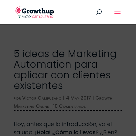
5 ideas de Marketing
Automation para
aplicar con clientes
existentes
por
Víctor Campuzano
|
4 May 2017
|
Growth
Marketing Online
|
10 Comentarios
Hoy, antes que la introducción, va el
saludo:
¡Hola! ¿Cómo lo llevas?
¿Bien?