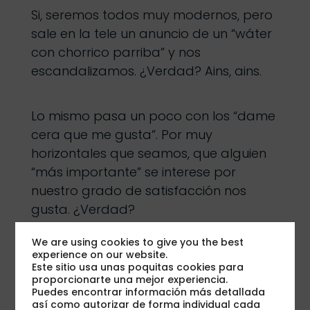
Si, seremos todos muy modernos, pero
sale en la tele un anuncio de un “wáter
con chorrico parriba” y nos
escandalizamos. ¿Verdad? Ains, ains.
Lo mismo pasa un poco con los “dame
cera que me gusta”. Por muy
horizontales que seamos, que alguien
“más importante” se interese por
nuestro grado de satisfacción nos
gusta. ¿Verdad?
We are using cookies to give you the best
Por eso,
al cabo de 3 meses de
experience on our website.
Este sitio usa unas poquitas cookies para
convertirse en cliente, un nuevo correo
proporcionarte una mejor experiencia.
electrónico llega interesándose por
Puedes encontrar información más detallada
así como autorizar de forma individual cada