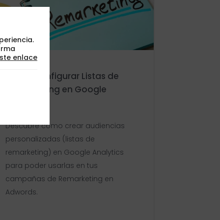
periencia.
orma
ste enlace
Cómo configurar Listas de
Remarketing en Google
Analytics
Descubre cómo crear audiencias
personalizadas (listas de
remarketing) en Google Analytics
para poder usarlas en tus
campañas de Remarketing en
Adwords.