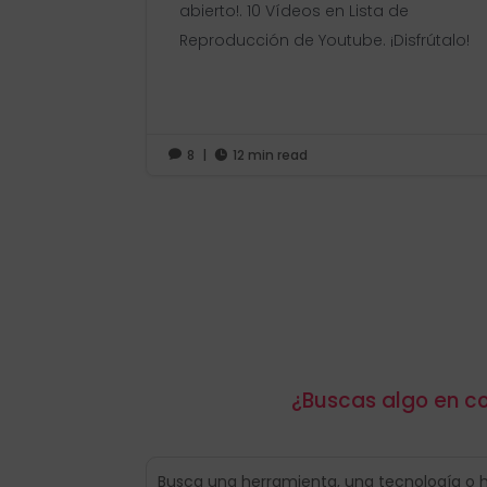
abierto!. 10 Vídeos en Lista de
Reproducción de Youtube. ¡Disfrútalo!
8
|
12 min read


¿Buscas algo en co