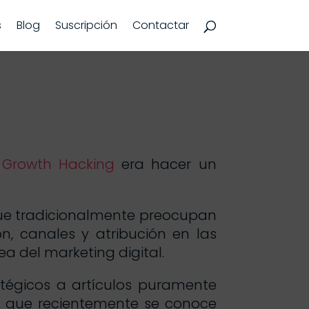
s
Blog
Suscripción
Contactar
 Growth Hacking
era hacer un
ue tradicionalmente preocupan
, canales y atribución en las
ea del marketing digital.
atégicos a artículos puramente
lo que recientemente se conoce