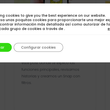
ng cookies to give you the best experience on our website.
 usa unas poquitas cookies para proporcionarte una mejor ex
contrar información más detallada así como autorizar de f
l cada grupo de cookies a través de
.
e
Cómo usar Snapchat – Guía
de Iniciación
tar
Configurar cookies
Descubre cómo usar Snapchat en
este post donde te explico las
funciones principales, revisamos
historias y creamos un Snap con
filtros.