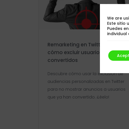
We are usi
Este sitio
Puedes en
individua
Remarketing en Twitter Ads:
cómo excluir usuarios
Acep
convertidos
Descubre cómo usar la exclusión de
audiencias personalizadas en Twitter
para no mostrar anuncios a usuarios
que ya han convertido. ¡Léelo!