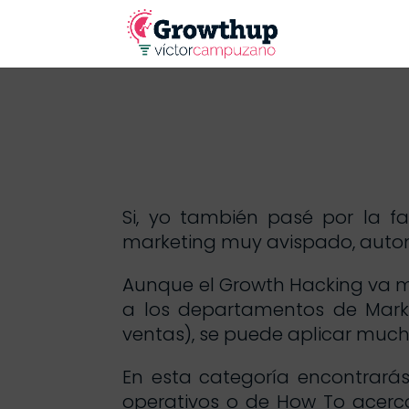
Si, yo también pasé por la f
marketing muy avispado, autom
Aunque el Growth Hacking va 
a los departamentos de Marke
ventas), se puede aplicar muc
En esta categoría encontrarás
operativos o de How To acerca