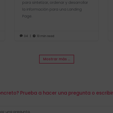
para sintetizar, ordenar y desarrollar
la información para una Landing
Page.
34
|
13 min read


Mostrar más ...
ncreto? Prueba a hacer una pregunta o escribi