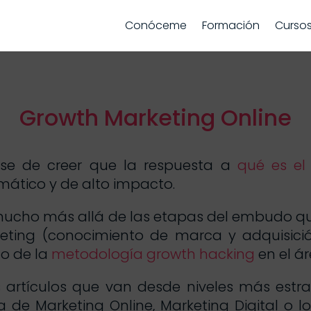
Conóceme
Formación
Curso
Growth Marketing Online
ase de creer que la respuesta a
qué es el
ático y de alto impacto.
mucho más allá de las etapas del embudo q
ting (conocimiento de marca y adquisición
ho de la
metodología growth hacking
en el ár
 artículos que van desde niveles más estr
 de Marketing Online, Marketing Digital o 