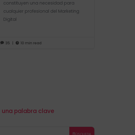
constituyen una necesidad para
cualquier profesional del Marketing
Digital
35
|
10 min read


r una palabra clave