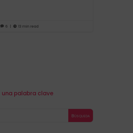
6
|
13 min read


r una palabra clave