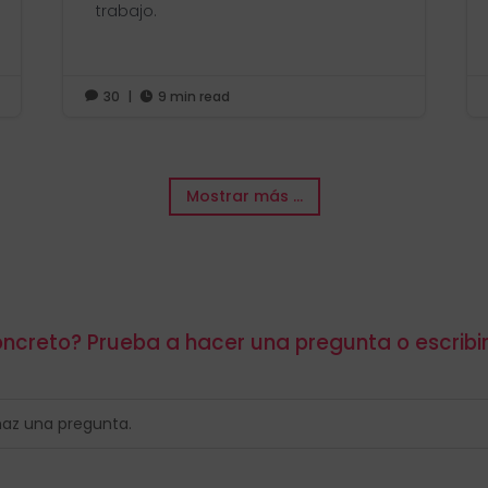
trabajo.
30
|
9 min read


Mostrar más ...
ncreto? Prueba a hacer una pregunta o escribi