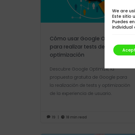
We are usi
Este sitio
Puedes en
individua
Cómo usar Google Optimize
para realizar tests de
Acep
optimización
Descubre Google Optimize, la
propuesta gratuita de Google para
la realización de tests y optimización
de la experiencia de usuario.
19
|
18 min read

