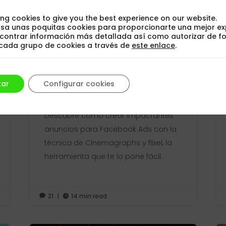
ng cookies to give you the best experience on our website.
 usa unas poquitas cookies para proporcionarte una mejor ex
contrar información más detallada así como autorizar de f
l cada grupo de cookies a través de
este enlace
.
Cómo crear impactantes
anuncios para Facebook Ads
tar
Configurar cookies
con Cinemagraphs
Descubre cómo crear impactantes
anuncios para Facebook Ads con la
técnica de Cinemagraphs y flixel, la
herramienta que te lo pone fácil.
21
|
14 min read

