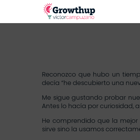
Reconozco que hubo un tiempo
decía “he descubierto una nueva
Me sigue gustando probar nue
Antes lo hacía por curiosidad
He comprendido que la mejor 
sirve sino la usamos correctam