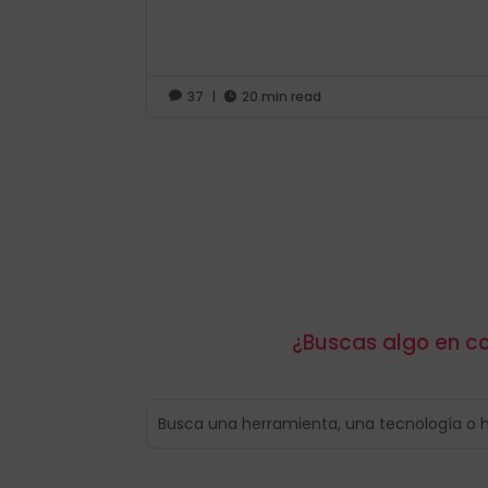
37
|
20 min read


¿Buscas algo en co