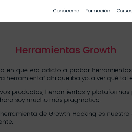
Conóceme
Formación
Curso
Herramientas Growth
 en que era adicto a probar herramientas
 herramienta” ahí que iba yo, a ver qué tal e
vos productos, herramientas y plataformas
, ahora soy mucho más pragmático.
herramienta de Growth Hacking es nuestro c
ente.