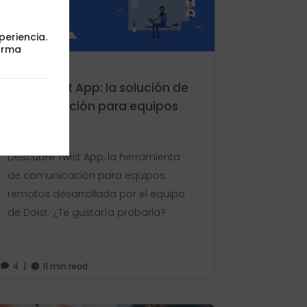
periencia.
orma
Llega Twist App: la solución de
comunicación para equipos
remotos
Descubre Twist App, la herramienta
de comunicación para equipos
remotos desarrollada por el equipo
de Doist. ¿Te gustaría probarla?
4
|
11 min read

