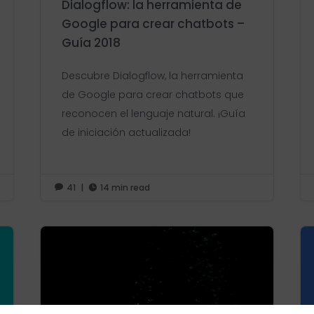
Dialogflow: la herramienta de
Google para crear chatbots –
Guía 2018
Descubre Dialogflow, la herramienta
de Google para crear chatbots que
reconocen el lenguaje natural. ¡Guía
de iniciación actualizada!
41
|
14 min read

